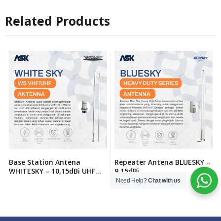
Related Products
Base Station Antena
Repeater Antena BLUESKY –
WHITESKY – 10,15dBi UHF
9,15dBi
350-400MHz
Need Help?
Chat with us