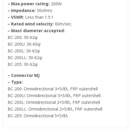
– Max.power rating:
200W
– Impedance:
50ohms
– VSWR:
Less than 1.5:1
– Rated wind velocity:
60m/sec.
– Mast diameter accepted:
BC-200: 30-62φ
BC-200U: 30-60φ
BC-200L: 30-62φ
BC-200LL: 30-62φ
BC-205: 30-62φ
– Connector MJ
– Type:
BC-200: Omnidirectional 3×5/8λ, FRP outershell
BC-200U: Omnidirectional 3×5/8λ, FRP outershell
BC-200L: Omnidirectional 2×5/8λ, FRP outershell
BC-200LL: Omnidirectional 2×5/8λ, FRP outershell
BC-205: Omnidirectional 5×5/8λ