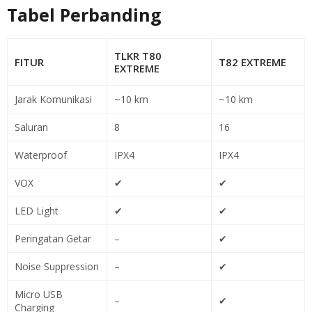
Tabel Perbanding
TLKR T80
FITUR
T82 EXTREME
EXTREME
Jarak Komunikasi
~10 km
~10 km
Saluran
8
16
Waterproof
IPX4
IPX4
VOX
✔
✔
LED Light
✔
✔
Peringatan Getar
–
✔
Noise Suppression
–
✔
Micro USB
–
✔
Charging