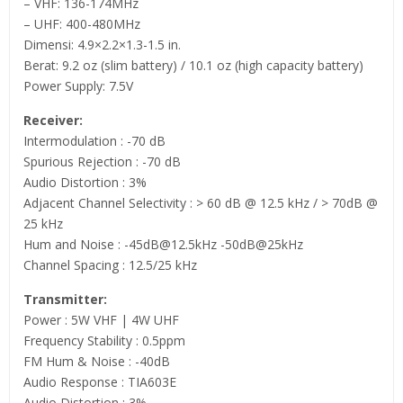
– VHF: 136-174MHz
– UHF: 400-480MHz
Dimensi: 4.9×2.2×1.3-1.5 in.
Berat: 9.2 oz (slim battery) / 10.1 oz (high capacity battery)
Power Supply: 7.5V
Receiver:
Intermodulation : -70 dB
Spurious Rejection : -70 dB
Audio Distortion : 3%
Adjacent Channel Selectivity : > 60 dB @ 12.5 kHz / > 70dB @
25 kHz
Hum and Noise : -45dB@12.5kHz -50dB@25kHz
Channel Spacing : 12.5/25 kHz
Transmitter:
Power : 5W VHF | 4W UHF
Frequency Stability : 0.5ppm
FM Hum & Noise : -40dB
Audio Response : TIA603E
Audio Distortion : 3%